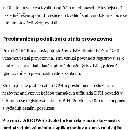
V BiH je prevence a kvalitní zajištění mnohonásobně levnější než
následné řešení sporu. Investice do kvalitní smluvní dokumentace se
v tomto prostředí vždy vyplatí.
Přeshraniční podnikání a stálá provozovna
Pokud česká firma poskytuje služby v BiH dlouhodobě, může jí
vzniknout stálá provozovna. Tím vzniká povinnost registrovat se k
dani ze zisku a platit daně z příjmů dosažených v BiH, přičemž
ignorování této povinnosti vede k sankcím.
Složitá je také problematika DPH u přeshraničních služeb. Je
nezbytné analyzovat každou transakci a určit, zda DPH odvádět v
ČR, nebo se registrovat k dani v BiH. Pravidla se řídí místem plnění
a vyžadují detailní posouzení.
Právníci z ARROWS advokátní kanceláře mají zkušenosti s
mezinárodním zdaněním a aplikací smluv o zamezení dvojího