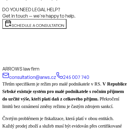
DO YOU NEED LEGAL HELP?
Get in touch — we're happy to help.
SCHEDULE A CONSULTATION
ARROWS law firm
consultation@arws.cz
245 007 740
Třetím specifikem je režim pro malé podnikatele v RS.
V Republice
Srbské existuje systém pro malé podnikatele s ročním příjmem
do určité výše, kteří platí daň z celkového příjmu.
Překročení
limitů bez oznámení změny režimu je častým zdrojem sankcí.
Čtvrtým problémem je fiskalizace, která platí v obou entitách.
Každý prodej zboží a služeb musí být evidován přes certifikované