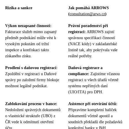
Rizika a sankce
Jak pomáhá ARROWS
(
consultation@arws.cz
)
Výkon nezapsané činnosti:
Právní poradenství při
Fakturace služeb mimo zapsaný
registraci:
ARROWS zajistí
předmět podnikání může vést k
správnou specifikaci činností
vysokým pokutám od tržní
(NACE kódy) v zakladatelské
inspekce a konfiskaci takto
listině tak, aby pokrývala vaše
získaného zisku.
reálné potřeby.
Prodlení s daňovou registrací:
Daňová registrace a
Zpoždění v registraci u Daňové
compliance:
Zajistíme včasnou
správy po založení firmy blokuje
registraci u všech úřadů včetně
možnost legálně podnikat.
systému nepřímých daní
(UIO/ITA) pro DPH.
Zablokování procesu v bance:
Asistence při otevírání účtů:
Nedoložení správných dokumentů
Připravíme kompletní balíček
o vlastnické struktuře (UBO) z
dokumentů včetně apostil a
ČR vede k odmítnutí otevření
soudních překladů dle požadavků
účtu.
konkrétní banky v BiH.