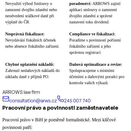
Nevyužití výhod Smlouvy o
poradenství:
ARROWS zajistí
zamezení dvojího zdanění nebo
aplikaci smlouvy o zamezení
neodvedení srážkové daně při
dvojího zdanění a správné
výplatě do ČR.
nastavení toku dividend.
Nesprávná fiskalizace:
Compliance ve fiskalizaci:
Nevydávání fiskálních účtenek
Poradíme s povinností pořízení
nebo absence fiskálního zařízení.
fiskálního zařízení a jeho
správnou registrací.
Chybné uplatnění nákladů:
Daňová optimalizace a revize:
Zahrnutí nedaňových nákladů do
Spolupracujeme s místními
základu daně z příjmů PO.
účetními a daňovými poradci pro
kontrolu vašich výkazů.
ARROWS law firm
consultation@arws.cz
245 007 740
Pracovní právo a povinnosti zaměstnavatele
Pracovní právo v BiH je poměrně formalistické. Mezi klíčové
povinnosti patří: