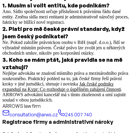
1
.
Musím si volit entitu, kde podnikám?
Ano. Sídlo společnosti určuje příslušnost k právnímu řádu dané
entity. Změna sídla mezi entitami je administrativně náročný proces,
fakticky se blížící nové registraci.
2
.
Platí pro mě české právní standardy, když
jsem český podnikatel?
Ne. Pokud založíte právnickou osobu v BiH (např. d.o.o.), řídí se
výhradně místním právem. České právo lze zvolit jen u některých
obchodních smluv, nikoliv pro korporátní otázky.
3
.
Koho se mám ptát, jaká pravidla se na mě
vztahují?
Nejlépe advokáta se znalostí místního práva a mezinárodního práva
soukromého.
Praktický pohled na to, jak české firmy řeší právní
kroky v jiné jurisdikci, shrnuje i novinka
Jak české podniky
expandují na Kypr: Co rozhoduje o úspěšném zahájení činnosti
.
ARROWS advokátní kancelář má s tímto zkušenosti a umí zajistit
soulad v obou jurisdikcích.
ARROWS law firm
consultation@arws.cz
245 007 740
Registrace firmy a administrativní nároky