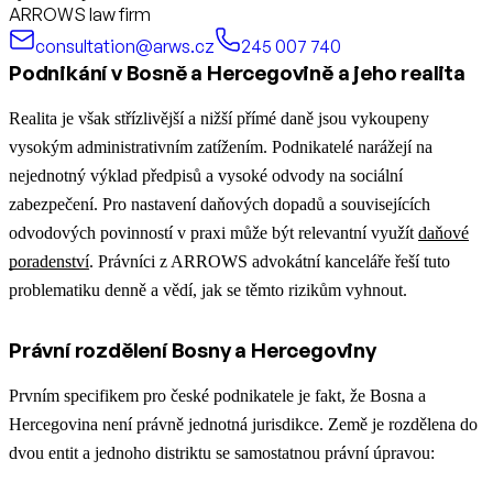
ARROWS law firm
consultation@arws.cz
245 007 740
Podnikání v Bosně a Hercegovině a jeho realita
Realita je však střízlivější a nižší přímé daně jsou vykoupeny
vysokým administrativním zatížením. Podnikatelé narážejí na
nejednotný výklad předpisů a vysoké odvody na sociální
zabezpečení.
Pro nastavení daňových dopadů a souvisejících
odvodových povinností v praxi může být relevantní využít
daňové
poradenství
.
Právníci z ARROWS advokátní kanceláře řeší tuto
problematiku denně a vědí, jak se těmto rizikům vyhnout.
Právní rozdělení Bosny a Hercegoviny
Prvním specifikem pro české podnikatele je fakt, že Bosna a
Hercegovina není právně jednotná jurisdikce. Země je rozdělena do
dvou entit a jednoho distriktu se samostatnou právní úpravou: