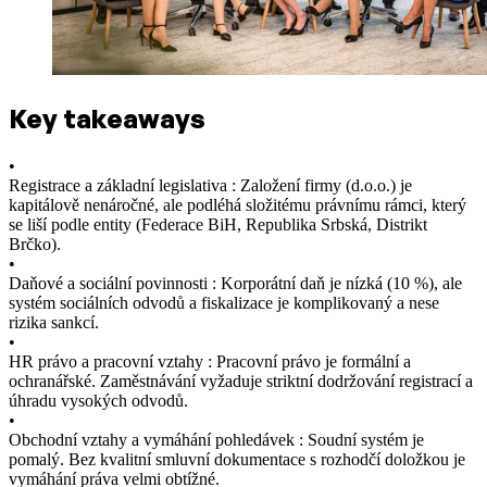
Key takeaways
•
Registrace a základní legislativa : Založení firmy (d.o.o.) je
kapitálově nenáročné, ale podléhá složitému právnímu rámci, který
se liší podle entity (Federace BiH, Republika Srbská, Distrikt
Brčko).
•
Daňové a sociální povinnosti : Korporátní daň je nízká (10 %), ale
systém sociálních odvodů a fiskalizace je komplikovaný a nese
rizika sankcí.
•
HR právo a pracovní vztahy : Pracovní právo je formální a
ochranářské. Zaměstnávání vyžaduje striktní dodržování registrací a
úhradu vysokých odvodů.
•
Obchodní vztahy a vymáhání pohledávek : Soudní systém je
pomalý. Bez kvalitní smluvní dokumentace s rozhodčí doložkou je
vymáhání práva velmi obtížné.