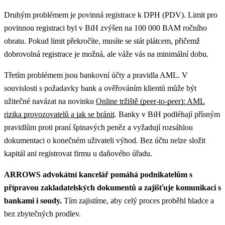
Druhým problémem je povinná registrace k DPH (PDV). Limit pro
povinnou registraci byl v BiH zvýšen na 100 000 BAM ročního
obratu. Pokud limit překročíte, musíte se stát plátcem, přičemž
dobrovolná registrace je možná, ale váže vás na minimální dobu.
Třetím problémem jsou bankovní účty a pravidla AML.
V
souvislosti s požadavky bank a ověřováním klientů může být
užitečné navázat na novinku
Online tržiště (peer-to-peer): AML
rizika provozovatelů a jak se bránit
.
Banky v BiH podléhají přísným
pravidlům proti praní špinavých peněz a vyžadují rozsáhlou
dokumentaci o konečném uživateli výhod. Bez účtu nelze složit
kapitál ani registrovat firmu u daňového úřadu.
ARROWS advokátní kancelář pomáhá podnikatelům s
přípravou zakladatelských dokumentů a zajišťuje komunikaci s
bankami i soudy.
Tím zajistíme, aby celý proces proběhl hladce a
bez zbytečných prodlev.