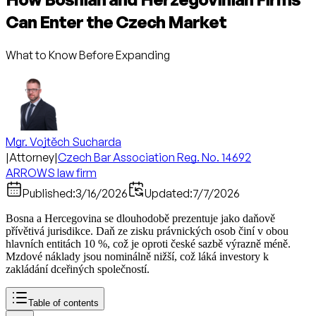
Can Enter the Czech Market
What to Know Before Expanding
Mgr. Vojtěch Sucharda
|
Attorney
|
Czech Bar Association Reg. No. 14692
ARROWS law firm
Published:
3/16/2026
Updated:
7/7/2026
Bosna a Hercegovina se dlouhodobě prezentuje jako daňově
přívětivá jurisdikce. Daň ze zisku právnických osob činí v obou
hlavních entitách 10 %, což je oproti české sazbě výrazně méně.
Mzdové náklady jsou nominálně nižší, což láká investory k
zakládání dceřiných společností.
Table of contents