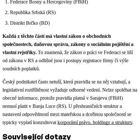
Federace Bosny a Hercegoviny (FBiH)
Republika Srbská (RS)
Distrikt Brčko (BD)
Každá z těchto částí má vlastní zákon o obchodních
společnostech, daňovou správu, zákony o sociálním pojištění a
vlastní rejstříky.
To znamená, že zákon o práci ve Federaci se liší
od zákona v RS a odlišné jsou i postupy registrace firmy či výše
soudních poplatků.
Český podnikatel často netuší, která pravidla se na něj vztahují, a
legislativní roztříštěnost vyžaduje odborné vedení. Nelze spoléhat na
obecné informace, protože pravidla platná v Sarajevu (FBiH)
nemusí platit v Banja Luce (RS).
U přeshraničních struktur a
nastavení odpovědností mezi mateřskou a dceřinou společností se
typicky vyplatí konzultovat
korporátní právo, holdingy a struktury
.
Související dotazy