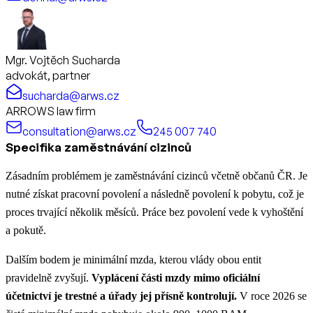
Mgr. Vojtěch Sucharda
advokát, partner
sucharda@arws.cz
ARROWS law firm
consultation@arws.cz
245 007 740
Specifika zaměstnávání cizinců
Zásadním problémem je zaměstnávání cizinců včetně občanů ČR. Je
nutné získat pracovní povolení a následně povolení k pobytu, což je
proces trvající několik měsíců. Práce bez povolení vede k vyhoštění
a pokutě.
Dalším bodem je minimální mzda, kterou vlády obou entit
pravidelně zvyšují.
Vyplácení části mzdy mimo oficiální
účetnictví je trestné a úřady jej přísně kontrolují.
V roce 2026 se