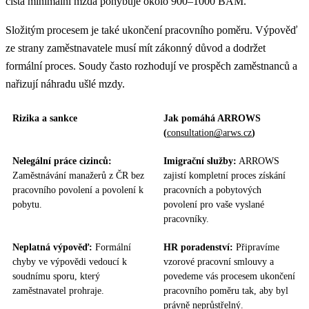
čistá minimální mzda pohybuje okolo 900–1000 BAM.
Složitým procesem je také ukončení pracovního poměru. Výpověď
ze strany zaměstnavatele musí mít zákonný důvod a dodržet
formální proces. Soudy často rozhodují ve prospěch zaměstnanců a
nařizují náhradu ušlé mzdy.
Rizika a sankce
Jak pomáhá ARROWS
(
consultation@arws.cz
)
Nelegální práce cizinců:
Imigrační služby:
ARROWS
Zaměstnávání manažerů z ČR bez
zajistí kompletní proces získání
pracovního povolení a povolení k
pracovních a pobytových
pobytu.
povolení pro vaše vyslané
pracovníky.
Neplatná výpověď:
Formální
HR poradenství:
Připravíme
chyby ve výpovědi vedoucí k
vzorové pracovní smlouvy a
soudnímu sporu, který
povedeme vás procesem ukončení
zaměstnavatel prohraje.
pracovního poměru tak, aby byl
právně neprůstřelný.