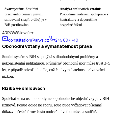
Švarcsystém:
Zastírání
Analýza smluvních vztahů:
pracovního poměru jinými
Posoudíme nastavení spolupráce s
smlouvami (např. o dílo) je v
kontraktory a doporučíme
BiH postihováno.
bezpečné řešení.
ARROWS law firm
consultation@arws.cz
245 007 740
Obchodní vztahy a vymahatelnost práva
Soudní systém v BiH se potýká s dlouhodobými problémy a
nekonzistentní judikaturou. Průměrný obchodní spor může trvat 3–5
let, v případě odvolání i déle, což činí vymahatelnost práva velmi
nízkou.
Rizika ve smlouvách
Spoléhat se na ústní dohody nebo jednoduché objednávky je v BiH
rizikové. Pokud dojde ke sporu, soud bude vyžadovat písemné
důkazy a české firmy často podceňují volbu práva a sudiště.