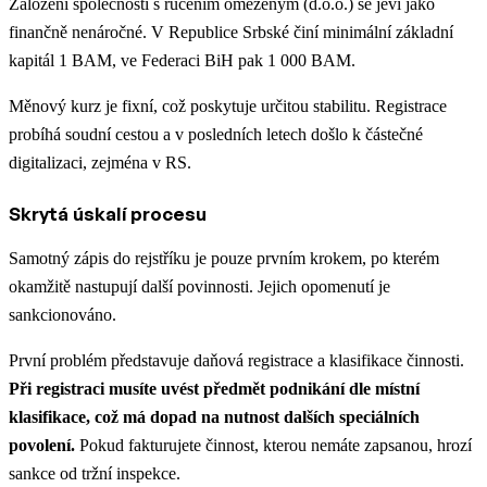
Založení společnosti s ručením omezeným (d.o.o.) se jeví jako
finančně nenáročné. V Republice Srbské činí minimální základní
kapitál 1 BAM, ve Federaci BiH pak 1 000 BAM.
Měnový kurz je fixní, což poskytuje určitou stabilitu. Registrace
probíhá soudní cestou a v posledních letech došlo k částečné
digitalizaci, zejména v RS.
Skrytá úskalí procesu
Samotný zápis do rejstříku je pouze prvním krokem, po kterém
okamžitě nastupují další povinnosti. Jejich opomenutí je
sankcionováno.
První problém představuje daňová registrace a klasifikace činnosti.
Při registraci musíte uvést předmět podnikání dle místní
klasifikace, což má dopad na nutnost dalších speciálních
povolení.
Pokud fakturujete činnost, kterou nemáte zapsanou, hrozí
sankce od tržní inspekce.