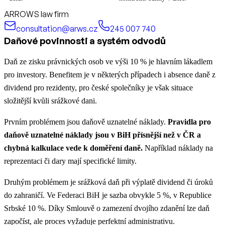
ARROWS law firm
consultation@arws.cz
245 007 740
Daňové povinnosti a systém odvodů
Daň ze zisku právnických osob ve výši 10 % je hlavním lákadlem
pro investory. Benefitem je v některých případech i absence daně z
dividend pro rezidenty, pro české společníky je však situace
složitější kvůli srážkové dani.
Prvním problémem jsou daňově uznatelné náklady.
Pravidla pro
daňově uznatelné náklady jsou v BiH přísnější než v ČR a
chybná kalkulace vede k doměření daně.
Například náklady na
reprezentaci či dary mají specifické limity.
Druhým problémem je srážková daň při výplatě dividend či úroků
do zahraničí. Ve Federaci BiH je sazba obvykle 5 %, v Republice
Srbské 10 %. Díky Smlouvě o zamezení dvojího zdanění lze daň
započíst, ale proces vyžaduje perfektní administrativu.