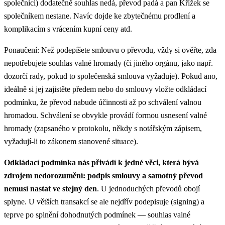
společníci) dodatečně souhlas nedá, převod padá a pan Křížek se
společníkem nestane. Navíc dojde ke zbytečnému prodlení a
komplikacím s vrácením kupní ceny atd.
Ponaučení: Než podepíšete smlouvu o převodu, vždy si ověřte, zda
nepotřebujete souhlas valné hromady (či jiného orgánu, jako např.
dozorčí rady, pokud to společenská smlouva vyžaduje). Pokud ano,
ideálně si jej zajistěte předem nebo do smlouvy vložte odkládací
podmínku, že převod nabude účinnosti až po schválení valnou
hromadou. Schválení se obvykle provádí formou usnesení valné
hromady (zapsaného v protokolu, někdy s notářským zápisem,
vyžadují-li to zákonem stanovené situace).
Odkládací podmínka nás přivádí k jedné věci, která bývá
zdrojem nedorozumění: podpis smlouvy a samotný převod
nemusí nastat ve stejný den
. U jednoduchých převodů obojí
splyne. U větších transakcí se ale nejdřív podepisuje (signing) a
teprve po splnění dohodnutých podmínek — souhlas valné