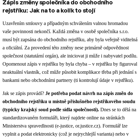
Zápis změny společníka do obchodního
rejstříku: Jak na to a kolik to stojí
Uzavřením smlouvy a případným schválením valnou hromadou
vaše povinnosti nekončí. Každá změna v osobě společníka s.r.o.
musí být zapsána do obchodního rejstříku, aby byla veřejně viditelná
a oficiální. Za provedení této změny nese primárně odpovědnost
společnost (statutární orgán), ale iniciovat ji může i nabyvatel podílu.
Opomenout zápis v rejstříku by byla chyba – v rejstříku by figuroval
neaktuální vlastník, což může působit komplikace třeba při jednání s
bankami nebo obchodními partnery (ti kontrolují údaje v rejstříku).
Jak se zápis provádí?
Je potřeba podat návrh na zápis změn do
obchodního rejstříku u místně příslušného rejstříkového soudu
(typicky krajský soud podle sídla společnosti).
Dnes se to dělá na
standardizovaném formuláři, který najdete online na stránkách
Ministerstva spravedlnosti (e-justice, or.justice.cz). Formulář lze
vyplnit a podat elektronicky (což je nejrychlejší varianta) nebo v