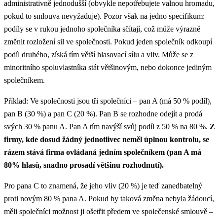
administrativně jednodušší (obvykle nepotřebujete valnou hromadu,
pokud to smlouva nevyžaduje). Pozor však na jedno specifikum:
podíly se v rukou jednoho společníka sčítají, což může výrazně
změnit rozložení sil ve společnosti. Pokud jeden společník odkoupí
podíl druhého, získá tím větší hlasovací sílu a vliv. Může se z
minoritního spoluvlastníka stát většinovým, nebo dokonce jediným
společníkem.
Příklad: Ve společnosti jsou tři společníci – pan A (má 50 % podíl),
pan B (30 %) a pan C (20 %). Pan B se rozhodne odejít a prodá
svých 30 % panu A. Pan A tím navýší svůj podíl z 50 % na 80 %.
Z
firmy, kde dosud žádný jednotlivec neměl úplnou kontrolu, se
rázem stává firma ovládaná jedním společníkem (pan A má
80% hlasů, snadno prosadí většinu rozhodnutí).
Pro pana C to znamená, že jeho vliv (20 %) je teď zanedbatelný
proti novým 80 % pana A. Pokud by taková změna nebyla žádoucí,
měli společníci možnost ji ošetřit předem ve společenské smlouvě –