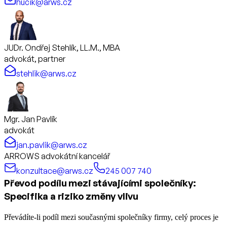
hucik@arws.cz
JUDr. Ondřej Stehlík, LL.M., MBA
advokát, partner
stehlik@arws.cz
Mgr. Jan Pavlík
advokát
jan.pavlik@arws.cz
ARROWS advokátní kancelář
konzultace@arws.cz
245 007 740
Převod podílu mezi stávajícími společníky:
Specifika a riziko změny vlivu
Převádíte-li podíl mezi současnými společníky firmy, celý proces je