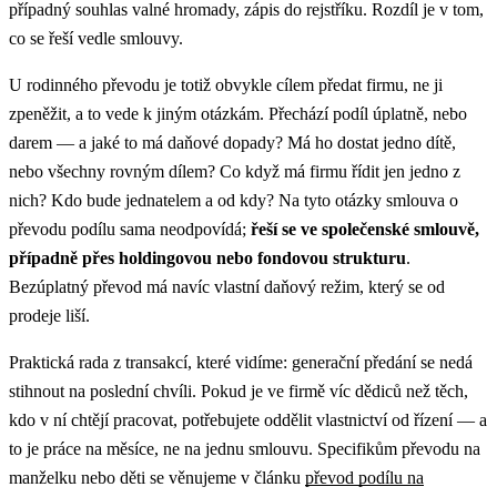
případný souhlas valné hromady, zápis do rejstříku. Rozdíl je v tom,
co se řeší vedle smlouvy.
U rodinného převodu je totiž obvykle cílem předat firmu, ne ji
zpeněžit, a to vede k jiným otázkám. Přechází podíl úplatně, nebo
darem — a jaké to má daňové dopady? Má ho dostat jedno dítě,
nebo všechny rovným dílem? Co když má firmu řídit jen jedno z
nich? Kdo bude jednatelem a od kdy? Na tyto otázky smlouva o
převodu podílu sama neodpovídá;
řeší se ve společenské smlouvě,
případně přes holdingovou nebo fondovou strukturu
.
Bezúplatný převod má navíc vlastní daňový režim, který se od
prodeje liší.
Praktická rada z transakcí, které vidíme: generační předání se nedá
stihnout na poslední chvíli. Pokud je ve firmě víc dědiců než těch,
kdo v ní chtějí pracovat, potřebujete oddělit vlastnictví od řízení — a
to je práce na měsíce, ne na jednu smlouvu. Specifikům převodu na
manželku nebo děti se věnujeme v článku
převod podílu na