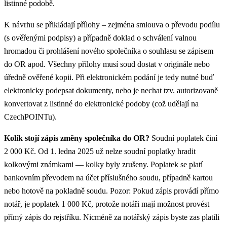
listinné podobě.
K návrhu se přikládají přílohy – zejména smlouva o převodu podílu
(s ověřenými podpisy) a případně doklad o schválení valnou
hromadou či prohlášení nového společníka o souhlasu se zápisem
do OR apod. Všechny přílohy musí soud dostat v originále nebo
úředně ověřené kopii. Při elektronickém podání je tedy nutné buď
elektronicky podepsat dokumenty, nebo je nechat tzv. autorizovaně
konvertovat z listinné do elektronické podoby (což udělají na
CzechPOINTu).
Kolik stojí zápis změny společníka do OR?
Soudní poplatek činí
2 000 Kč. Od 1. ledna 2025 už nelze soudní poplatky hradit
kolkovými známkami — kolky byly zrušeny. Poplatek se platí
bankovním převodem na účet příslušného soudu, případně kartou
nebo hotově na pokladně soudu. Pozor: Pokud zápis provádí přímo
notář, je poplatek 1 000 Kč, protože notáři mají možnost provést
přímý zápis do rejstříku. Nicméně za notářský zápis byste zas platili