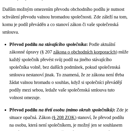
Dalším možným omezením převodu obchodního podílu je nutnost
schválení převodu valnou hromadou společnosti. Zde záleží na tom,
komu je podíl převáděn a co stanoví zákon či vaše společenská
smlouva.
Převod podílu
na stávajícího společníka
:
Podle aktuální
zákonné úpravy (§ 207
zákona o obchodních korporacích
) může
každý společník převést svůj podíl na jiného stávajícího
společníka volně, bez dalších podmínek, pokud společenská
smlouva nestanoví jinak. To znamená, že ze zákona není třeba
žádat valnou hromadu o souhlas, když si společníci převádějí
podíly mezi sebou, ledaže vaše společenská smlouva tuto
volnost omezuje.
Převod podílu
na třetí osobu (mimo okruh společníků)
:
Zde je
situace opačná. Zákon (
§ 208 ZOK
) stanoví, že převod podílu
na osobu, která není společníkem, je možný jen se souhlasem