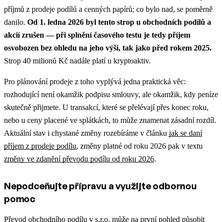
příjmů z prodeje podílů a cenných papírů; co bylo nad, se poměrně
danilo.
Od 1. ledna 2026 byl tento strop u obchodních podílů a
akcií zrušen — při splnění časového testu je tedy příjem
osvobozen bez ohledu na jeho výši, tak jako před rokem 2025.
Strop 40 milionů Kč nadále platí u kryptoaktiv.
Pro plánování prodeje z toho vyplývá jedna praktická věc:
rozhodující není okamžik podpisu smlouvy, ale okamžik, kdy peníze
skutečně přijmete. U transakcí, které se přelévají přes konec roku,
nebo u ceny placené ve splátkách, to může znamenat zásadní rozdíl.
Aktuální stav i chystané změny rozebíráme v článku
jak se daní
příjem z prodeje podílu
, změny platné od roku 2026 pak v textu
změny ve zdanění převodu podílu od roku 2026
.
Nepodceňujte přípravu a využijte odbornou
pomoc
Převod obchodního podílu v s.r.o. může na první pohled působit