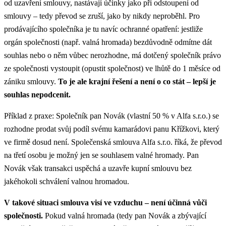
od uzavření smlouvy, nastávají účinky jako při odstoupení od
smlouvy – tedy převod se zruší, jako by nikdy neproběhl. Pro
prodávajícího společníka je tu navíc ochranné opatření: jestliže
orgán společnosti (např. valná hromada) bezdůvodně odmítne dát
souhlas nebo o něm vůbec nerozhodne, má dotčený společník právo
ze společnosti vystoupit (opustit společnost) ve lhůtě do 1 měsíce od
zániku smlouvy.
To je ale krajní řešení a není o co stát – lepší je
souhlas nepodcenit.
Příklad z praxe: Společník pan Novák (vlastní 50 % v Alfa s.r.o.) se
rozhodne prodat svůj podíl svému kamarádovi panu Křížkovi, který
ve firmě dosud není. Společenská smlouva Alfa s.r.o. říká, že převod
na třetí osobu je možný jen se souhlasem valné hromady. Pan
Novák však transakci uspěchá a uzavře kupní smlouvu bez
jakéhokoli schválení valnou hromadou.
V takové situaci smlouva visí ve vzduchu – není účinná vůči
společnosti.
Pokud valná hromada (tedy pan Novák a zbývající