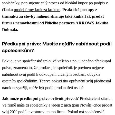
společníky, popisujeme celý proces od hledání kupce po podpis v
článku
prodej firmy krok za krokem
.
Praktické postupy z
transakcí za stovky milionů shrnuje také kniha
Jak prodat
firmu s nemovitostmi
od řídícího partnera ARROWS Jakuba
Dohnala.
Předkupní právo: Musíte nejdřív nabídnout podíl
společníkům?
Pokud je ve společenské smlouvě vašeho s.r.o. ujednáno předkupní
právo, znamená to, že prodávající společník je povinen nejprve
nabídnout svůj podíl k odkoupení určeným osobám, obvykle
ostatním společníkům. Teprve pokud tito oprávnění svůj přednostní
nárok nevyužijí, může být podíl prodán třetí osobě.
Jak může předkupní právo ovlivnit převod?
Představte si situaci:
Ve firmě máte tři společníky a jeden z nich (pan Novák) chce prodat
svůj 20% podíl investorovi mimo firmu. Pokud má společenská