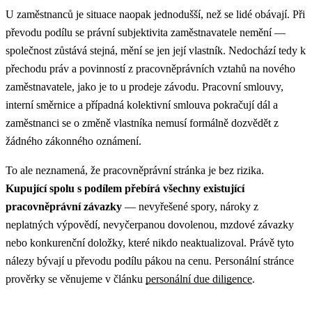
U zaměstnanců je situace naopak jednodušší, než se lidé obávají. Při
převodu podílu se právní subjektivita zaměstnavatele nemění —
společnost zůstává stejná, mění se jen její vlastník. Nedochází tedy k
přechodu práv a povinností z pracovněprávních vztahů na nového
zaměstnavatele, jako je to u prodeje závodu. Pracovní smlouvy,
interní směrnice a případná kolektivní smlouva pokračují dál a
zaměstnanci se o změně vlastníka nemusí formálně dozvědět z
žádného zákonného oznámení.
To ale neznamená, že pracovněprávní stránka je bez rizika.
Kupující spolu s podílem přebírá všechny existující
pracovněprávní závazky
— nevyřešené spory, nároky z
neplatných výpovědí, nevyčerpanou dovolenou, mzdové závazky
nebo konkurenční doložky, které nikdo neaktualizoval. Právě tyto
nálezy bývají u převodu podílu pákou na cenu. Personální stránce
prověrky se věnujeme v článku
personální due diligence
.