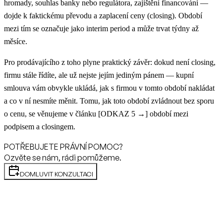
hromady, souhlas banky nebo regulátora, zajištění financování —
dojde k faktickému převodu a zaplacení ceny (closing). Období
mezi tím se označuje jako interim period a může trvat týdny až
měsíce.
Pro prodávajícího z toho plyne praktický závěr: dokud není closing,
firmu stále řídíte, ale už nejste jejím jediným pánem — kupní
smlouva vám obvykle ukládá, jak s firmou v tomto období nakládat
a co v ní nesmíte měnit. Tomu, jak toto období zvládnout bez sporu
o cenu, se věnujeme v článku [ODKAZ 5 →] období mezi
podpisem a closingem.
POTŘEBUJETE PRÁVNÍ POMOC?
Ozvěte se nám, rádi pomůžeme.
DOMLUVIT KONZULTACI