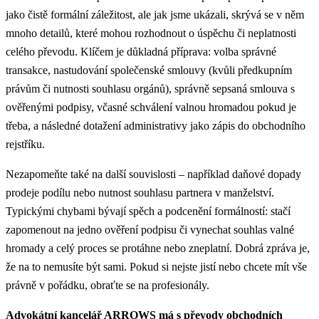
jako čistě formální záležitost, ale jak jsme ukázali, skrývá se v něm
mnoho detailů, které mohou rozhodnout o úspěchu či neplatnosti
celého převodu. Klíčem je důkladná příprava: volba správné
transakce, nastudování společenské smlouvy (kvůli předkupním
právům či nutnosti souhlasu orgánů), správně sepsaná smlouva s
ověřenými podpisy, včasné schválení valnou hromadou pokud je
třeba, a následné dotažení administrativy jako zápis do obchodního
rejstříku.
Nezapomeňte také na další souvislosti – například daňové dopady
prodeje podílu nebo nutnost souhlasu partnera v manželství.
Typickými chybami bývají spěch a podcenění formálností: stačí
zapomenout na jedno ověření podpisu či vynechat souhlas valné
hromady a celý proces se protáhne nebo zneplatní. Dobrá zpráva je,
že na to nemusíte být sami. Pokud si nejste jistí nebo chcete mít vše
právně v pořádku, obraťte se na profesionály.
Advokátní kancelář ARROWS má s převody obchodních