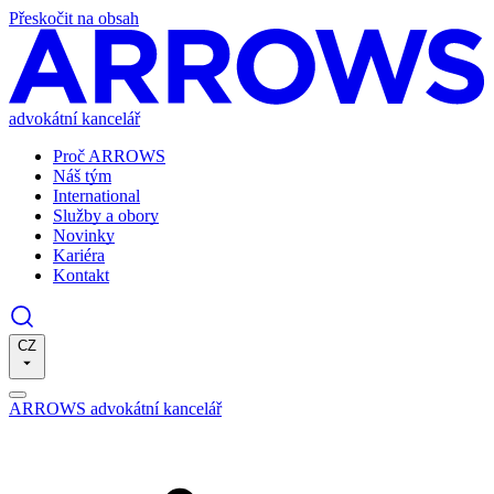
Přeskočit na obsah
advokátní kancelář
Proč ARROWS
Náš tým
International
Služby a obory
Novinky
Kariéra
Kontakt
CZ
ARROWS advokátní kancelář