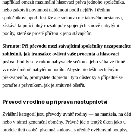
například omezit maximální hlasovací práva jednoho společníka,
nebo zakotvit povinnost nabídnout podíl nejdřív i třetímu
společníkovi apod. Jestliže ale smlouva nic takového nestanoví,
získává kupující plný rozsah práv spojených s nově nabytými
podíly, které se prostě přičtou k jeho stávajícím.
Shrnuto: Při převodu mezi stávajícími společníky nezapomeňte
zohlednit, jak transakce ovlivní vaše procenta a hlasovací
práva
. Podíly se v rukou nabyvatele sečtou a jeho váha ve firmě
vzroste úměrně nabytému podílu. Abyste předešli nechtěným
překvapením, promyslete dopředu i tyto důsledky a případně se
poraďte s právníkem, jak je smluvně ošetřit.
Převod v rodině a příprava nástupnictví
Zvláštní kategorií jsou převody uvnitř rodiny — na manžela, na děti
nebo v rámci generační obměny. Právně jde o tentýž úkon jako u
prodeje třetí osobě: písemná smlouva s úředně ověřenými podpisy,