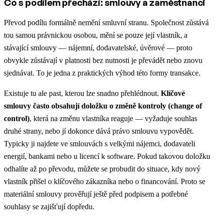
Co s podílem přechází: smlouvy a zaměstnanci
Převod podílu formálně nemění smluvní stranu. Společnost zůstává
tou samou právnickou osobou, mění se pouze její vlastník, a
stávající smlouvy — nájemní, dodavatelské, úvěrové — proto
obvykle zůstávají v platnosti bez nutnosti je převádět nebo znovu
sjednávat. To je jedna z praktických výhod této formy transakce.
Existuje tu ale past, kterou lze snadno přehlédnout.
Klíčové
smlouvy často obsahují doložku o změně kontroly (change of
control)
, která na změnu vlastníka reaguje — vyžaduje souhlas
druhé strany, nebo jí dokonce dává právo smlouvu vypovědět.
Typicky ji najdete ve smlouvách s velkými nájemci, dodavateli
energií, bankami nebo u licencí k software. Pokud takovou doložku
odhalíte až po převodu, můžete se probudit do situace, kdy nový
vlastník přišel o klíčového zákazníka nebo o financování. Proto se
materiální smlouvy prověřují ještě před podpisem a potřebné
souhlasy se zajišťují dopředu.