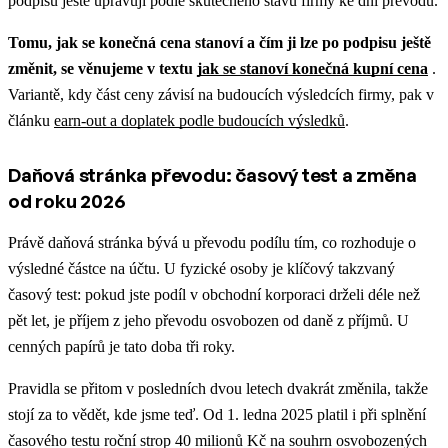
podpisu ještě upravují podle skutečného stavu firmy ke dni převodu.
Tomu, jak se konečná cena stanoví a čím ji lze po podpisu ještě
změnit, se věnujeme v textu
jak se stanoví konečná kupní cena
.
Variantě, kdy část ceny závisí na budoucích výsledcích firmy, pak v
článku
earn-out a doplatek podle budoucích výsledků
.
Daňová stránka převodu: časový test a změna
od roku 2026
Právě daňová stránka bývá u převodu podílu tím, co rozhoduje o
výsledné částce na účtu. U fyzické osoby je klíčový takzvaný
časový test: pokud jste podíl v obchodní korporaci drželi déle než
pět let, je příjem z jeho převodu osvobozen od daně z příjmů. U
cenných papírů je tato doba tři roky.
Pravidla se přitom v posledních dvou letech dvakrát změnila, takže
stojí za to vědět, kde jsme teď. Od 1. ledna 2025 platil i při splnění
časového testu roční strop 40 milionů Kč na souhrn osvobozených