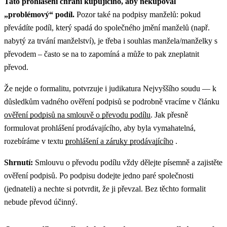
Tato prohlášení chrání kupujícího, aby nekupoval
„problémový“ podíl.
Pozor také na podpisy manželů: pokud
převádíte podíl, který spadá do společného jmění manželů (např.
nabytý za trvání manželství), je třeba i souhlas manžela/manželky s
převodem – často se na to zapomíná a může to pak zneplatnit
převod.
Že nejde o formalitu, potvrzuje i judikatura Nejvyššího soudu — k
důsledkům vadného ověření podpisů se podrobně vracíme v článku
ověření podpisů na smlouvě o převodu podílu
. Jak přesně
formulovat prohlášení prodávajícího, aby byla vymahatelná,
rozebíráme v textu
prohlášení a záruky prodávajícího
.
Shrnutí:
Smlouvu o převodu podílu vždy dělejte písemně a zajistěte
ověření podpisů. Po podpisu dodejte jedno paré společnosti
(jednateli) a nechte si potvrdit, že ji převzal. Bez těchto formalit
nebude převod účinný.