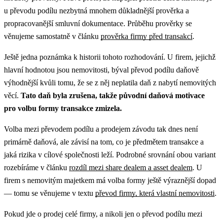
u převodu podílu nezbytná mnohem důkladnější prověrka a
propracovanější smluvní dokumentace. Průběhu prověrky se
věnujeme samostatně v článku
prověrka firmy před transakcí
.
Ještě jedna poznámka k historii tohoto rozhodování. U firem, jejichž
hlavní hodnotou jsou nemovitosti, býval převod podílu daňově
výhodnější kvůli tomu, že se z něj neplatila daň z nabytí nemovitých
věcí.
Tato daň byla zrušena, takže původní daňová motivace
pro volbu formy transakce zmizela.
Volba mezi převodem podílu a prodejem závodu tak dnes není
primárně daňová, ale závisí na tom, co je předmětem transakce a
jaká rizika v cílové společnosti leží. Podrobné srovnání obou variant
rozebíráme v článku
rozdíl mezi share dealem a asset dealem
. U
firem s nemovitým majetkem má volba formy ještě výraznější dopad
— tomu se věnujeme v textu
převod firmy, která vlastní nemovitosti
.
Pokud jde o prodej celé firmy, a nikoli jen o převod podílu mezi