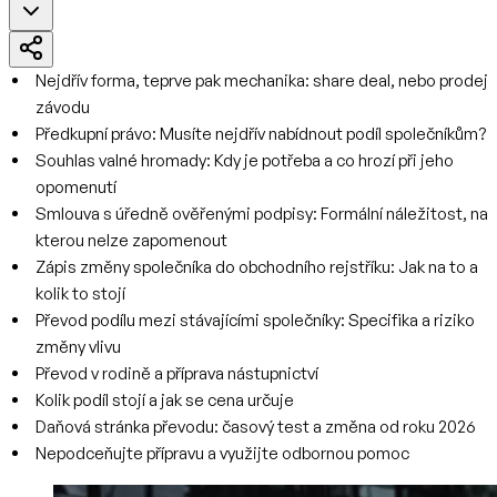
Nejdřív forma, teprve pak mechanika: share deal, nebo prodej
závodu
Předkupní právo: Musíte nejdřív nabídnout podíl společníkům?
Souhlas valné hromady: Kdy je potřeba a co hrozí při jeho
opomenutí
Smlouva s úředně ověřenými podpisy: Formální náležitost, na
kterou nelze zapomenout
Zápis změny společníka do obchodního rejstříku: Jak na to a
kolik to stojí
Převod podílu mezi stávajícími společníky: Specifika a riziko
změny vlivu
Převod v rodině a příprava nástupnictví
Kolik podíl stojí a jak se cena určuje
Daňová stránka převodu: časový test a změna od roku 2026
Nepodceňujte přípravu a využijte odbornou pomoc