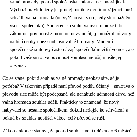
valné hromady, pokud společenská smlouva nestanoví jinak.
Výchozí pravidlo tedy je: prodej podílu externímu zájemci musí
schválit valná hromada (nejvyšší orgán s.r.o., tedy shromáždění
všech společníků). Společenská smlouva ovšem může tuto
zákonnou povinnost zmírnit nebo vyloučit, tj. umožnit převody
na třetí osoby i bez souhlasu valné hromady. Moderní
společenské smlouvy často dávají společníkům větší volnost, ale
pokud vaše smlouva povinnost souhlasu neruší, musíte jej
obstarat.
Co se stane, pokud souhlas valné hromady neobstaráte, ač je
potřeba? V takovém případě není převod podílu účinný – smlouva o
převodu sice může být podepsaná, ale nenabude účinnosti dříve, než
valná hromada souhlas udělí. Prakticky to znamená, že nový
nabyvatel se nestane společníkem, dokud nedojde ke schválení, a
pokud by souhlas nepřišel vůbec, celý převod se ruší.
Zákon dokonce stanoví, že pokud souhlas není udělen do 6 měsíců