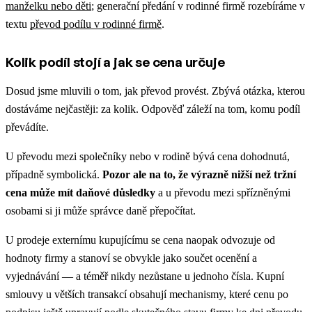
manželku nebo děti
; generační předání v rodinné firmě rozebíráme v
textu
převod podílu v rodinné firmě
.
Kolik podíl stojí a jak se cena určuje
Dosud jsme mluvili o tom, jak převod provést. Zbývá otázka, kterou
dostáváme nejčastěji: za kolik. Odpověď záleží na tom, komu podíl
převádíte.
U převodu mezi společníky nebo v rodině bývá cena dohodnutá,
případně symbolická.
Pozor ale na to, že výrazně nižší než tržní
cena může mít daňové důsledky
a u převodu mezi spřízněnými
osobami si ji může správce daně přepočítat.
U prodeje externímu kupujícímu se cena naopak odvozuje od
hodnoty firmy a stanoví se obvykle jako součet ocenění a
vyjednávání — a téměř nikdy nezůstane u jednoho čísla. Kupní
smlouvy u větších transakcí obsahují mechanismy, které cenu po