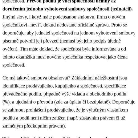
společnosti.
Převod podílu je vůči společnosti účinný až
doručením jednoho vyhotovení smlouvy společnosti (jednateli).
Jinými slovy, i když máte podepsanou smlouvu, firma o novém
společníkovi „neví“, dokud nedostane oficiálně zprávu. Proto se
doporučuje, aby jednatel společnosti na jednom vyhotovení smlouvy
písemně potvrdil její převzetí (nemusí být jeho podpis úředně
ověřen). Tím máte doklad, že společnost byla informována a od
tohoto okamžiku musí nového společníka respektovat jako člena
společnosti.
Co má taková smlouva obsahovat? Základními náležitostmi jsou
identifikace prodávajícího, kupujícího a společnosti, specifikace
převáděného podílu, případně výše vkladu a obchodního podílu
(%), a ujednání o převodu (zda za úplatu či bezúplatně). Doporučuje
se zahrnout prohlášení prodávajícího, že je výlučným vlastníkem
podílu a podíl není ničím zatížen (např. zástavním právem či už
zmíněným předkupním právem).