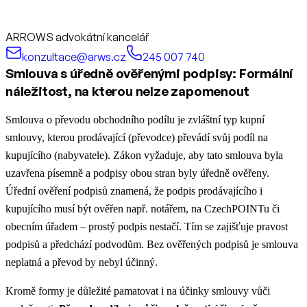
ARROWS advokátní kancelář
konzultace@arws.cz
245 007 740
Smlouva s úředně ověřenými podpisy: Formální
náležitost, na kterou nelze zapomenout
Smlouva o převodu obchodního podílu je zvláštní typ kupní
smlouvy, kterou prodávající (převodce) převádí svůj podíl na
kupujícího (nabyvatele). Zákon vyžaduje, aby tato smlouva byla
uzavřena písemně a podpisy obou stran byly úředně ověřeny.
Úřední ověření podpisů znamená, že podpis prodávajícího i
kupujícího musí být ověřen např. notářem, na CzechPOINTu či
obecním úřadem – prostý podpis nestačí. Tím se zajišťuje pravost
podpisů a předchází podvodům. Bez ověřených podpisů je smlouva
neplatná a převod by nebyl účinný.
Kromě formy je důležité pamatovat i na účinky smlouvy vůči