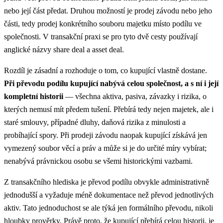
nebo její část předat. Druhou možností je prodej závodu nebo jeho
části, tedy prodej konkrétního souboru majetku místo podílu ve
společnosti. V transakční praxi se pro tyto dvě cesty používají
anglické názvy share deal a asset deal.
Rozdíl je zásadní a rozhoduje o tom, co kupující vlastně dostane.
Při převodu podílu kupující nabývá celou společnost, a s ní i její
kompletní historii
— všechna aktiva, pasiva, závazky i rizika, o
kterých nemusí mít předem tušení. Přebírá tedy nejen majetek, ale i
staré smlouvy, případné dluhy, daňová rizika z minulosti a
probíhající spory. Při prodeji závodu naopak kupující získává jen
vymezený soubor věcí a práv a může si je do určité míry vybírat;
nenabývá právnickou osobu se všemi historickými vazbami.
Z transakčního hlediska je převod podílu obvykle administrativně
jednodušší a vyžaduje méně dokumentace než převod jednotlivých
aktiv. Tato jednoduchost se ale týká jen formálního převodu, nikoli
hloubky prověrky. Právě proto, že kupující přebírá celou historii, je