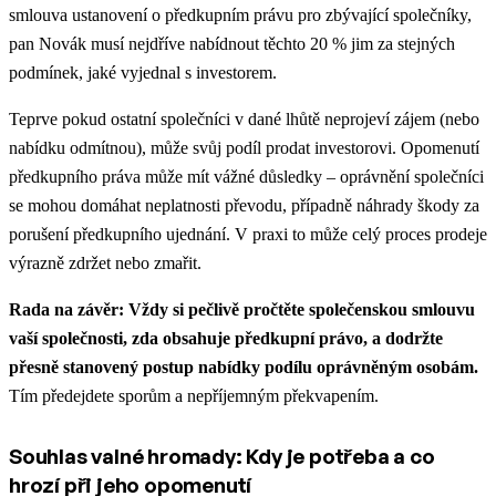
smlouva ustanovení o předkupním právu pro zbývající společníky,
pan Novák musí nejdříve nabídnout těchto 20 % jim za stejných
podmínek, jaké vyjednal s investorem.
Teprve pokud ostatní společníci v dané lhůtě neprojeví zájem (nebo
nabídku odmítnou), může svůj podíl prodat investorovi. Opomenutí
předkupního práva může mít vážné důsledky – oprávnění společníci
se mohou domáhat neplatnosti převodu, případně náhrady škody za
porušení předkupního ujednání. V praxi to může celý proces prodeje
výrazně zdržet nebo zmařit.
Rada na závěr:
Vždy si pečlivě pročtěte společenskou smlouvu
vaší společnosti, zda obsahuje předkupní právo, a dodržte
přesně stanovený postup nabídky podílu oprávněným osobám.
Tím předejdete sporům a nepříjemným překvapením.
Souhlas valné hromady: Kdy je potřeba a co
hrozí při jeho opomenutí