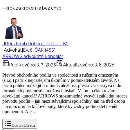
– krok za krokem a bez chyb
JUDr. Jakub Dohnal, Ph.D., LL.M.
|
Advokát
|
Ev. č. ČAK 14551
ARROWS advokátní kancelář
Publikováno:
3. 7. 2025
Aktualizováno:
3. 8. 2026
Převod obchodního podílu ve společnosti s ručením omezeným
(s.r.o.) patří k nejčastějším úkonům v podnikatelském životě. Na
první pohled může jít o rutinní záležitost, přesto však skrývá řadu
formálních povinností a možných úskalí. V tomto článku vám
advokátní kancelář ARROWS srozumitelně vysvětlí základní proces
převodu podílu – jak mezi stávajícími společníky, tak na třetí osobu
– a upozorní na klíčové body, které by žádný podnikatel neměl
opomenout. Ale ...
Obsah článku