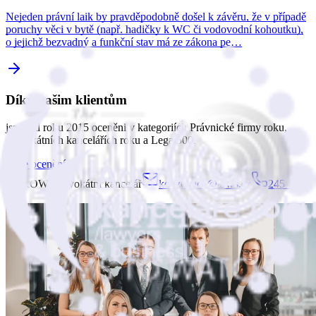
Nejeden právní laik by pravděpodobně došel k závěru, že v případě
poruchy věci v bytě (např. hadičky k WC či vodovodní kohoutku),
o jejichž bezvadný a funkční stav má ze zákona pe…
Díky našim klientům
jsme od roku 2015 oceněni v kategoriích Právnické firmy roku,
Advokátních kancelářích roku a Legal500.
Naše ocenění
ARROWS advokátní kancelář
konzultace@arws.cz
245 007
740