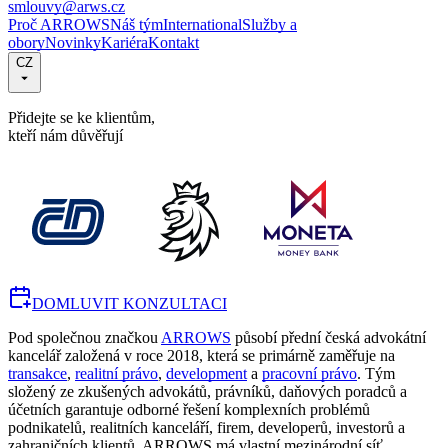
smlouvy@arws.cz
Proč ARROWS
Náš tým
International
Služby a
obory
Novinky
Kariéra
Kontakt
CZ
Přidejte se ke klientům,
kteří nám důvěřují
DOMLUVIT KONZULTACI
Pod společnou značkou
ARROWS
působí přední česká advokátní
kancelář založená v roce 2018, která se primárně zaměřuje na
transakce
,
realitní právo
,
development
a
pracovní právo
. Tým
složený ze zkušených advokátů, právníků, daňových poradců a
účetních garantuje odborné řešení komplexních problémů
podnikatelů, realitních kanceláří, firem, developerů, investorů a
zahraničních klientů. ARROWS má vlastní mezinárodní síť