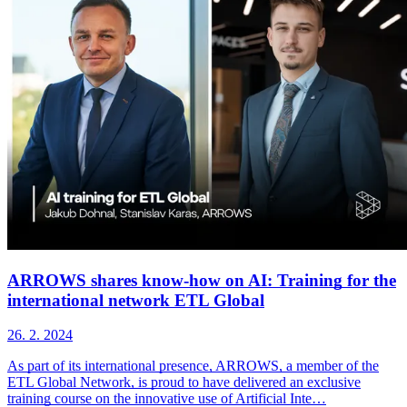
ARROWS shares know-how on AI: Training for the
international network ETL Global
26. 2. 2024
As part of its international presence, ARROWS, a member of the
ETL Global Network, is proud to have delivered an exclusive
training course on the innovative use of Artificial Inte…