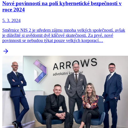
Nové povinnosti na poli kybernetické bezpečnosti v
roce 2024
5. 3. 2024
Směrnice NIS 2 je středem zájmu mnoha velkých společností, avšak
je důležité si uvědomit dvě klíčové skutečnosti. Za prvé, nové
povinnosti se nebudou týkat pouze velkých korporací…