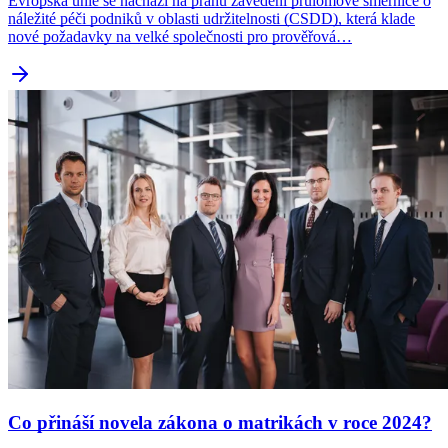
Evropská unie se nachází na prahu zavedení průlomové směrnice o
náležité péči podniků v oblasti udržitelnosti (CSDD), která klade
nové požadavky na velké společnosti pro prověřová…
Co přináší novela zákona o matrikách v roce 2024?