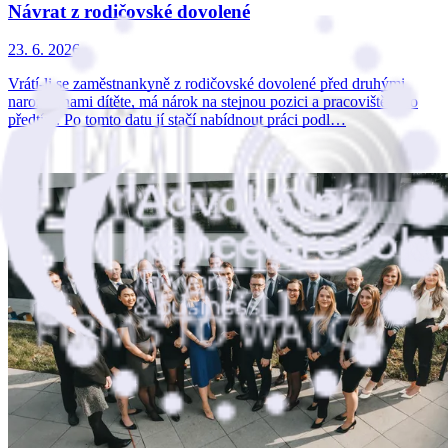
Návrat z rodičovské dovolené
23. 6. 2026
Vrátí-li se zaměstnankyně z rodičovské dovolené před druhými
narozeninami dítěte, má nárok na stejnou pozici a pracoviště jako
předtím. Po tomto datu jí stačí nabídnout práci podl…