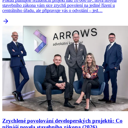
Pokud plánujete rezidenční projekt nad 10 000 m², nová novela
stavebního zákona vám sice zrychlí povolení na jediné řízení u
centrálního úřadu, ale připravuje vás o odvolání – jed…
Zrychlené povolování developerských projektů: Co
přináší novela stavebního zákona (2026)