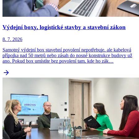
Výdejní boxy, logistické stavby a stavební zákon
8. 7. 2026
Samotný výdejní box stavební povolení nepotřebuje, ale kabelová
přípojka nad 50 metrů nebo zásah do nosné konstrukce budovy už
ano. Pokud box umístíte bez povolení tam, kde ho zák…