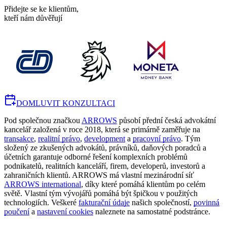
Přidejte se ke klientům,
kteří nám důvěřují
DOMLUVIT KONZULTACI
Pod společnou značkou
ARROWS
působí přední česká advokátní
kancelář založená v roce 2018, která se primárně zaměřuje na
transakce
,
realitní právo
,
development
a
pracovní právo
. Tým
složený ze zkušených advokátů, právníků, daňových poradců a
účetních garantuje odborné řešení komplexních problémů
podnikatelů, realitních kanceláří, firem, developerů, investorů a
zahraničních klientů. ARROWS má vlastní mezinárodní síť
ARROWS international
, díky které pomáhá klientům po celém
světě. Vlastní tým vývojářů pomáhá být špičkou v použitých
technologiích. Veškeré
fakturační údaje
našich společností,
povinná
poučení
a
nastavení cookies
naleznete na samostatné podstránce.