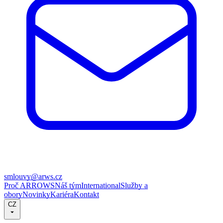
smlouvy@arws.cz
Proč ARROWS
Náš tým
International
Služby a
obory
Novinky
Kariéra
Kontakt
CZ