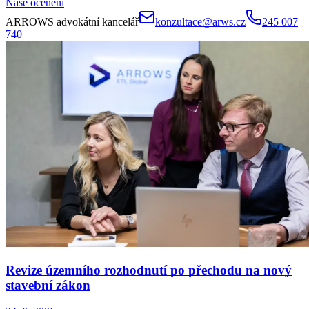
Naše ocenění
ARROWS advokátní kancelář
konzultace@arws.cz
245 007
740
Revize územního rozhodnutí po přechodu na nový
stavební zákon