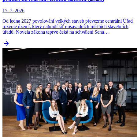
15. 7. 2026
Od ledna 2027 povolování velkých staveb převezme centrální Úřad
rozvoje území, který nahradí síť dosavadních místních stavebních
úřadů. Novela zákona teprve čeká na schválení Sená…