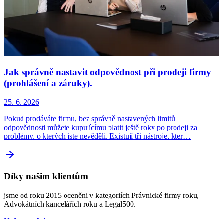
Jak správně nastavit odpovědnost při prodeji firmy
(prohlášení a záruky).
25. 6. 2026
Pokud prodáváte firmu, bez správně nastavených limitů
odpovědnosti můžete kupujícímu platit ještě roky po prodeji za
problémy, o kterých jste nevěděli. Existují tři nástroje, kter…
Díky našim klientům
jsme od roku 2015 oceněni v kategoriích Právnické firmy roku,
Advokátních kancelářích roku a Legal500.